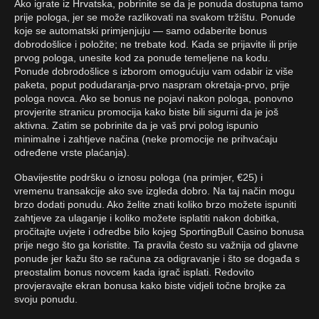
Ako igrate iz Hrvatska, pobrinite se da je ponuda dostupna tamo
prije pologa, jer se može razlikovati na svakom tržištu. Ponude
koje se automatski primjenjuju — samo odaberite bonus
dobrodošlice i položite; ne trebate kod. Kada se prijavite ili prije
prvog pologa, unesite kod za ponude temeljene na kodu.
Ponude dobrodošlice s izborom omogućuju vam odabir iz više
paketa, poput podudaranja-prvo naspram okretaja-prvo, prije
pologa novca. Ako se bonus ne pojavi nakon pologa, ponovno
provjerite stranicu promocija kako biste bili sigurni da je još
aktivna. Zatim se pobrinite da je vaš prvi polog ispunio
minimalne i zahtjeve načina (neke promocije ne prihvaćaju
određene vrste plaćanja).
Obavijestite podršku o iznosu pologa (na primjer, €25) i
vremenu transakcije ako sve izgleda dobro. Na taj način mogu
brzo dodati ponudu. Ako želite znati koliko brzo možete ispuniti
zahtjeve za ulaganje i koliko možete isplatiti nakon dobitka,
pročitajte uvjete i odredbe bilo kojeg SportingBull Casino bonusa
prije nego što ga koristite. Ta pravila često su važnija od glavne
ponude jer kažu što se računa za odigravanje i što se događa s
preostalim bonus novcem kada igrač isplati. Redovito
provjeravajte ekran bonusa kako biste vidjeli točne brojke za
svoju ponudu.