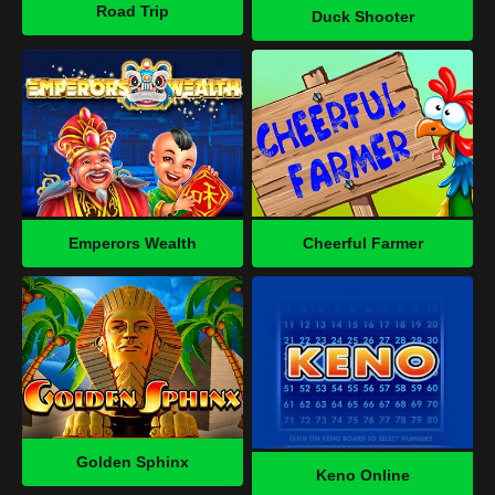
Road Trip
Duck Shooter
Emperors Wealth
Cheerful Farmer
Golden Sphinx
Keno Online