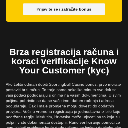
Prijavite se i zatražite bonus
Brza registracija računa i
koraci verifikacije Know
Your Customer (kyc)
Ako želite odmah dobiti SportingBull Casino bonus, prvo morate
postaviti brzi račun. To traje samo nekoliko minuta sve dok se
vaši podaci podudaraju s onima na vašim dokumentima. U svim
poljima pobrinite se da se vaše ime, datum rođenja i adresa
podudaraju. Čak i male promjene mogu dovesti do dodatnih
provjera. Većinu vremena registracija je jednostavna iz bilo koje
podržane regije. Međutim, Hrvatska može utjecati na to koja su
polja i vrste dokumenata dostupni. Rano verificiranje pomoći će
vam izbjeći probleme kada dođe vrijeme za isplatu dobitaka ako