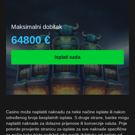
Maksimalni dobitak
64800 €
Isplati sada
Casino može naplatiti naknadu za neke načine isplate ili nakon
određenog broja besplatnih isplata. S druge strane, banke mogu
naplatiti naknade za dolazne prijenose ili konverzije valuta. Prije
potvrde provjerite stranicu za isplate za sve naknade specifične
za način kako biste zadržali više svojih dobitaka od isplate od