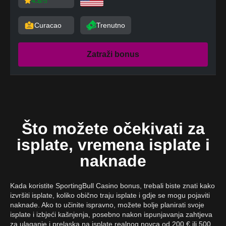
4.8
/5
Curacao
Trenutno
Zatraži bonus
Što možete očekivati za
isplate, vremena isplate i
naknade
Kada koristite SportingBull Casino bonus, trebali biste znati kako
izvršiti isplate, koliko obično traju isplate i gdje se mogu pojaviti
naknade. Ako to učinite ispravno, možete bolje planirati svoje
isplate i izbjeći kašnjenja, posebno nakon ispunjavanja zahtjeva
za ulaganje i prelaska na isplate realnog novca od 200 € ili 500