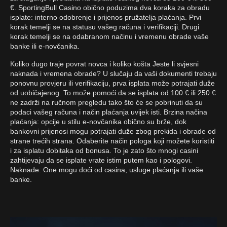
€. SportingBull Casino obično poduzima dva koraka za obradu
isplate: interno odobrenje i prijenos pružatelja plaćanja. Prvi
korak temelji se na statusu vašeg računa i verifikaciji. Drugi
korak temelji se na odabranom načinu i vremenu obrade vaše
banke ili e-novčanika.
Koliko dugo traje povrat novca i koliko košta Jeste li svjesni
naknada i vremena obrade? U slučaju da vaši dokumenti trebaju
ponovnu provjeru ili verifikaciju, prva isplata može potrajati duže
od uobičajenog. To može pomoći da se isplata od 100 € ili 250 €
ne zadrži na ručnom pregledu tako što će se pobrinuti da su
podaci vašeg računa i način plaćanja uvijek isti. Brzina načina
plaćanja: opcije u stilu e-novčanika obično su brže, dok
bankovni prijenosi mogu potrajati duže zbog prekida i obrade od
strane trećih strana. Odaberite način pologa koji možete koristiti
i za isplatu dobitaka od bonusa. To je zato što mnogi casini
zahtijevaju da se isplate vrate istim putem kao i pologovi.
Naknade: One mogu doći od casina, usluge plaćanja ili vaše
banke.