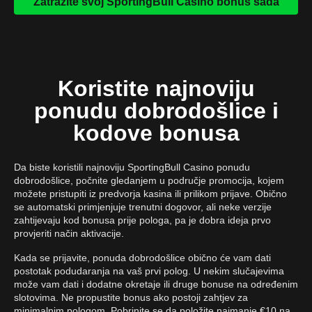
Zatražite svoj SportingBull Casino bonus sada
Koristite najnoviju
ponudu dobrodošlice i
kodove bonusa
Da biste koristili najnoviju SportingBull Casino ponudu
dobrodošlice, počnite gledanjem u područje promocija, kojem
možete pristupiti iz predvorja kasina ili prilikom prijave. Obično
se automatski primjenjuje trenutni dogovor, ali neke verzije
zahtijevaju kod bonusa prije pologa, pa je dobra ideja prvo
provjeriti način aktivacije.
Kada se prijavite, ponuda dobrodošlice obično će vam dati
postotak podudaranja na vaš prvi polog. U nekim slučajevima
može vam dati i dodatne okretaje ili druge bonuse na određenim
slotovima. Ne propustite bonus ako postoji zahtjev za
minimalnim pologom. Pobrinite se da položite najmanje €10 na