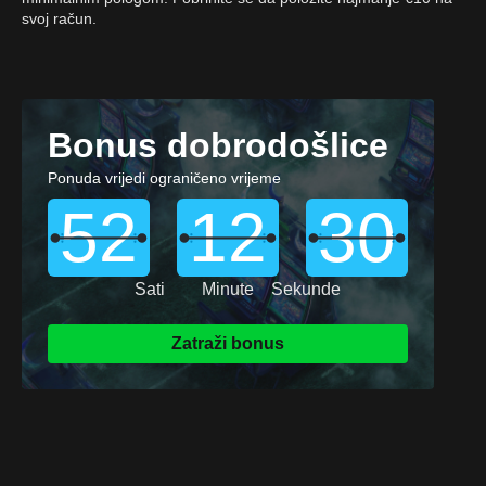
svoj račun.
Bonus dobrodošlice
Ponuda vrijedi ograničeno vrijeme
52
12
29
Sati
Minute
Sekunde
Zatraži bonus