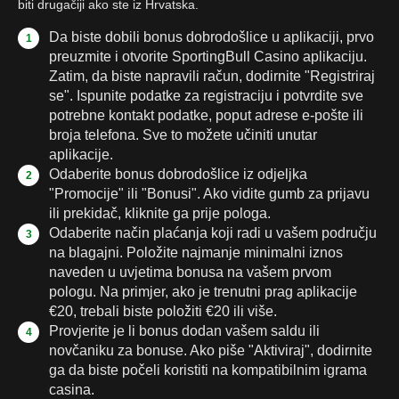
biti drugačiji ako ste iz Hrvatska.
Da biste dobili bonus dobrodošlice u aplikaciji, prvo
preuzmite i otvorite SportingBull Casino aplikaciju.
Zatim, da biste napravili račun, dodirnite "Registriraj
se". Ispunite podatke za registraciju i potvrdite sve
potrebne kontakt podatke, poput adrese e-pošte ili
broja telefona. Sve to možete učiniti unutar
aplikacije.
Odaberite bonus dobrodošlice iz odjeljka
"Promocije" ili "Bonusi". Ako vidite gumb za prijavu
ili prekidač, kliknite ga prije pologa.
Odaberite način plaćanja koji radi u vašem području
na blagajni. Položite najmanje minimalni iznos
naveden u uvjetima bonusa na vašem prvom
pologu. Na primjer, ako je trenutni prag aplikacije
€20, trebali biste položiti €20 ili više.
Provjerite je li bonus dodan vašem saldu ili
novčaniku za bonuse. Ako piše "Aktiviraj", dodirnite
ga da biste počeli koristiti na kompatibilnim igrama
casina.