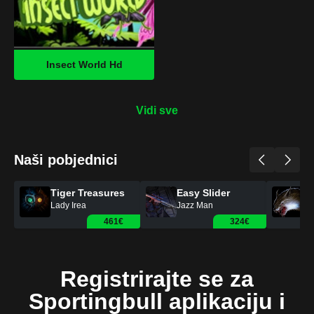
Insect World Hd
Vidi sve
Naši pobjednici
Tiger Treasures
Easy Slider
Go
Lady Irea
Jazz Man
jus
461€
324€
Registrirajte se za
Sportingbull aplikaciju i