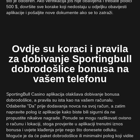
što je odobren. Ako verifikacija još nije obavljena i trebate podići
500 $, dovršite sve korake koji nedostaju u odjeljku obavijesti
aplikacije i pošaljite nove dokumente ako se to zatraži.
Ovdje su koraci i pravila
za dobivanje Sportingbull
dobrodošlice bonusa na
vašem telefonu
SportingBull Casino aplikacija olakšava dobivanje bonusa
dobrodošlice, a pravila su ista kao na vašem računalu.
Odaberite "Da" prije dodavanja novca na svoj račun, a zatim
napravite polog iz aplikacije kako biste bili sigurni da ne
propustite nikakve nagrade. Ponude se mogu razlikovati ovisno
o računu i lokaciji, stoga provjerite u aplikaciji trenutni iznos
bonusa i uvjete klađenja prije nego što donesete odluku.
Moguće je da će paket dobrodošlice ili minimalni polog koji vidite