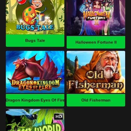
Bugs Tale
Halloween Fortune II
Dragon Kingdom Eyes Of Fire
Old Fisherman