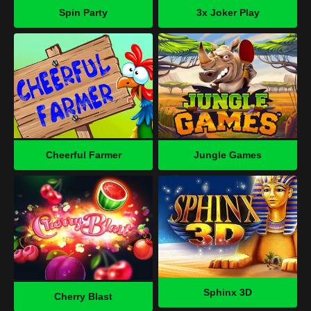
Igre živog casina prilagođene dodiru
Spin Party
3x Joker Play
Polog pravog novca u Sportingbull aplikaciji je brz,
siguran i prilagođen mobilnim uređajima
Sportingbull Casino aplikacija olakšava povlačenje
novca
Koliko traje obrada isplata u aplikaciji?
Naknade
Cheerful Farmer
Jungle Games
Sphinx 3D
Cherry Blast