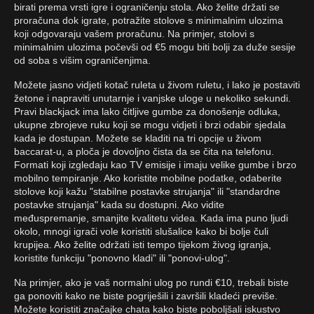
birati prema vrsti igre i ograničenju stola. Ako želite držati se
proračuna dok igrate, potražite stolove s minimalnim ulozima
koji odgovaraju vašem proračunu. Na primjer, stolovi s
minimalnim ulozima počevši od €5 mogu biti bolji za duže sesije
od soba s višim ograničenjima.
Možete jasno vidjeti kotač ruleta u živom ruletu, i lako je postaviti
žetone i napraviti unutarnje i vanjske uloge u nekoliko sekundi.
Pravi blackjack ima lako čitljive gumbe za donošenje odluka,
ukupne zbrojeve ruku koji se mogu vidjeti i brzi odabir sjedala
kada je dostupan. Možete se kladiti na tri opcije u živom
baccarat-u, a ploča je dovoljno čista da se čita na telefonu.
Formati koji izgledaju kao TV emisije i imaju velike gumbe i brzo
mobilno tempiranje. Ako koristite mobilne podatke, odaberite
stolove koji kažu "stabilne postavke strujanja" ili "standardne
postavke strujanja" kada su dostupni. Ako vidite
međuspremanje, smanjite kvalitetu videa. Kada ima puno ljudi
okolo, mnogi igrači vole koristiti slušalice kako bi bolje čuli
krupijea. Ako želite održati isti tempo tijekom živog igranja,
koristite funkciju "ponovno kladi" ili "ponovi-ulog".
Na primjer, ako je vaš normalni ulog po rundi €10, trebali biste
ga ponoviti kako ne biste pogriješili i završili kladeći previše.
Možete koristiti značajke chata kako biste poboljšali iskustvo