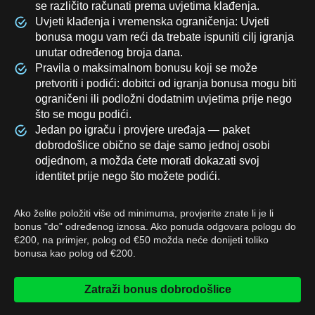
se različito računati prema uvjetima klađenja.
Uvjeti klađenja i vremenska ograničenja: Uvjeti
bonusa mogu vam reći da trebate ispuniti cilj igranja
unutar određenog broja dana.
Pravila o maksimalnom bonusu koji se može
pretvoriti i podići: dobitci od igranja bonusa mogu biti
ograničeni ili podložni dodatnim uvjetima prije nego
što se mogu podići.
Jedan po igraču i provjere uređaja — paket
dobrodošlice obično se daje samo jednoj osobi
odjednom, a možda ćete morati dokazati svoj
identitet prije nego što možete podići.
Ako želite položiti više od minimuma, provjerite znate li je li
bonus "do" određenog iznosa. Ako ponuda odgovara pologu do
€200, na primjer, polog od €50 možda neće donijeti toliko
bonusa kao polog od €200.
Zatraži bonus dobrodošlice