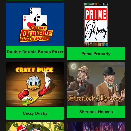
Double Double Bonus Poker
Forest Ant
Sherlock Holmes
Crazy Ducky