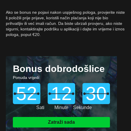
Ako se bonus ne pojavi nakon uspješnog pologa, provjerite niste
li položili prije prijave, koristili način plaćanja koji nije bio
prihvatljiv ili već imali račun. Da biste ubrzali provjeru, ako niste
sigurni, kontaktirajte podršku u aplikaciji i dajte im vrijeme i iznos
pologa, poput €20.
Bonus dobrodošlice
Ponuda vrijedi:
52
12
28
Sati
Minute
Sekunde
Zatraži sada