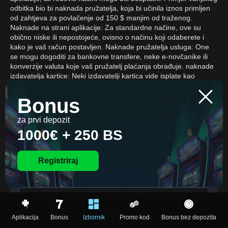
odbitka bio bi naknada pružatelja, koja bi učinila iznos primljen
od zahtjeva za povlačenje od 150 $ manjim od traženog.
Naknade na strani aplikacije: Za standardne načine, ove su
obično niske ili nepostojeće, ovisno o načinu koji odaberete i
kako je vaš račun postavljen. Naknade pružatelja usluga: One
se mogu dogoditi za bankovne transfere, neke e-novčanike ili
konverzije valuta koje vaš pružatelj plaćanja obrađuje. naknade
izdavatelja kartice: Neki izdavatelji kartica vide isplate kao
posebne transakcije i mogu naplatiti naknade za njihovo
rukovanje.
Bonus
Odaberite način koji odgovara vašem načinu pologa ako je
za prvi depozit
dostupan, provjerite znate li kako dobiti svoj novac prije nego što
1000€ + 250 BS
pošaljete 100 € ili više, i pogledajte bilješke blagajne za bilo
kakve poruke o naknadama specifične za način koje se pojave
kada zatražite povlačenje.
Registriraj
Postavite svoju okladu
Aplikacija
Bonus
Izbornik
Promo kod
Bonus bez depozita