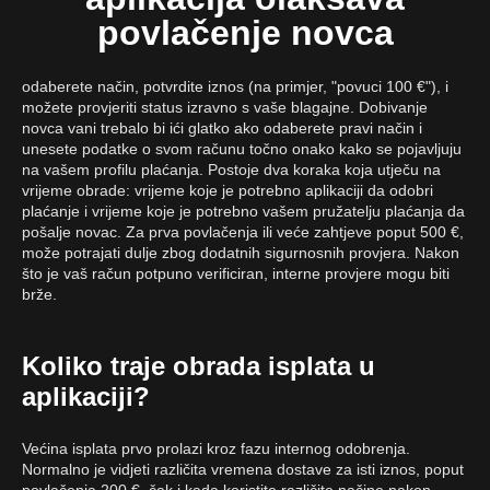
povlačenje novca
odaberete način, potvrdite iznos (na primjer, "povuci 100 €"), i
možete provjeriti status izravno s vaše blagajne. Dobivanje
novca vani trebalo bi ići glatko ako odaberete pravi način i
unesete podatke o svom računu točno onako kako se pojavljuju
na vašem profilu plaćanja. Postoje dva koraka koja utječu na
vrijeme obrade: vrijeme koje je potrebno aplikaciji da odobri
plaćanje i vrijeme koje je potrebno vašem pružatelju plaćanja da
pošalje novac. Za prva povlačenja ili veće zahtjeve poput 500 €,
može potrajati dulje zbog dodatnih sigurnosnih provjera. Nakon
što je vaš račun potpuno verificiran, interne provjere mogu biti
brže.
Koliko traje obrada isplata u
aplikaciji?
Većina isplata prvo prolazi kroz fazu internog odobrenja.
Normalno je vidjeti različita vremena dostave za isti iznos, poput