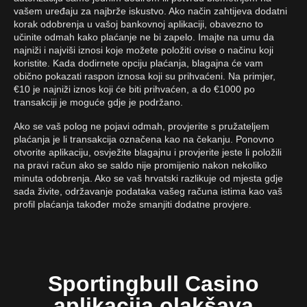
vašem uređaju za najbrže iskustvo. Ako način zahtijeva dodatni
korak odobrenja u vašoj bankovnoj aplikaciji, obavezno to
učinite odmah kako plaćanje ne bi zapelo. Imajte na umu da
najniži i najviši iznosi koje možete položiti ovise o načinu koji
koristite. Kada dodirnete opciju plaćanja, blagajna će vam
obično pokazati raspon iznosa koji su prihvaćeni. Na primjer,
€10 je najniži iznos koji će biti prihvaćen, a do €1000 po
transakciji je moguće gdje je podržano.
Ako se vaš polog ne pojavi odmah, provjerite s pružateljem
plaćanja je li transakcija označena kao na čekanju. Ponovno
otvorite aplikaciju, osvježite blagajnu i provjerite jeste li položili
na pravi račun ako se saldo nije promijenio nakon nekoliko
minuta odobrenja. Ako se vaš hrvatski razlikuje od mjesta gdje
sada živite, održavanje podataka vašeg računa istima kao vaš
profil plaćanja također može smanjiti dodatne provjere.
Sportingbull Casino
aplikacija olakšava