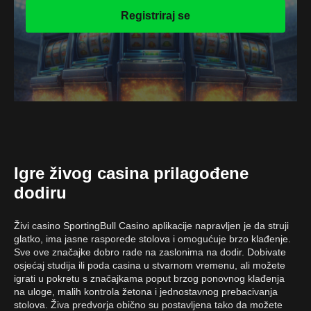
Registriraj se
Igre živog casina prilagođene
dodiru
Živi casino SportingBull Casino aplikacije napravljen je da struji
glatko, ima jasne rasporede stolova i omogućuje brzo klađenje.
Sve ove značajke dobro rade na zaslonima na dodir. Dobivate
osjećaj studija ili poda casina u stvarnom vremenu, ali možete
igrati u pokretu s značajkama poput brzog ponovnog klađenja
na uloge, malih kontrola žetona i jednostavnog prebacivanja
stolova. Živa predvorja obično su postavljena tako da možete